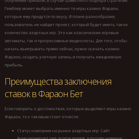
получение прибыли, в случае грамотного подбора стратегии.
Гемблер может выбрать именно те игры казино Фараон,
которые ему придутся по вкусу. В плане разнообразия,
пользователь не найдет проект, который будет иметь такое
количество азартных игр. Это как классические игровые
автоматы, так и прогрессивные видеослоты. Для того, чтобы
начать выигрывать прямо сейчас, нужно скачать казино
Фараон, создать учетную запись и получать ежедневную
прибыль.
Преимущества заключения
ставок в Фараон Бет
Если говорить о достоинствах, которые выделяют игры казино
Фараон, то к таковым стоит отнести:
Статус компании на рынке азартных игр. Сайт
функционирует уже долгое время, а потому новичок