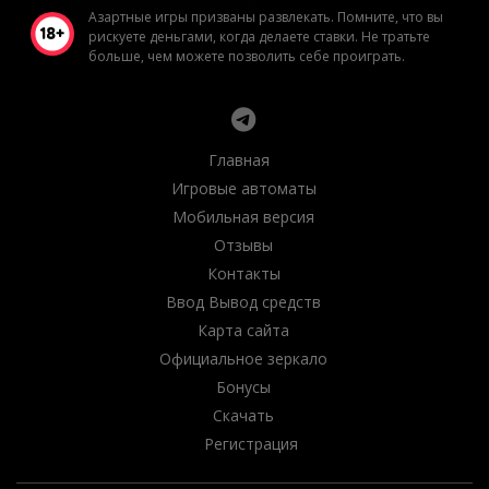
Азартные игры призваны развлекать. Помните, что вы
рискуете деньгами, когда делаете ставки. Не тратьте
больше, чем можете позволить себе проиграть.
Главная
Игровые автоматы
Мобильная версия
Отзывы
Контакты
Ввод Вывод средств
Карта сайта
Официальное зеркало
Бонусы
Скачать
Регистрация