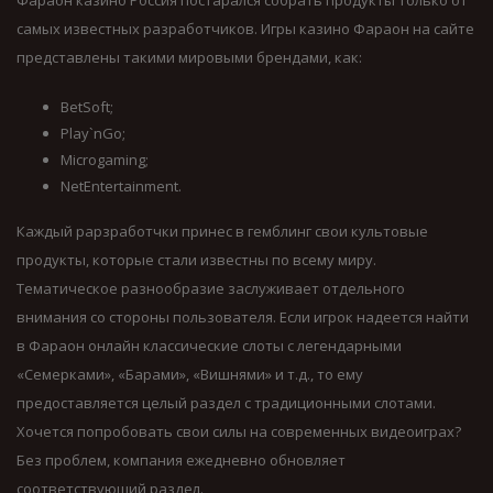
Фараон казино Россия постарался собрать продукты только от
самых известных разработчиков. Игры казино Фараон на сайте
представлены такими мировыми брендами, как:
BetSoft;
Play`nGo;
Microgaming;
NetEntertainment.
Каждый рарзработчки принес в гемблинг свои культовые
продукты, которые стали известны по всему миру.
Тематическое разнообразие заслуживает отдельного
внимания со стороны пользователя. Если игрок надеется найти
в Фараон онлайн классические слоты с легендарными
«Семерками», «Барами», «Вишнями» и т.д., то ему
предоставляется целый раздел с традиционными слотами.
Хочется попробовать свои силы на современных видеоиграх?
Без проблем, компания ежедневно обновляет
соответствующий раздел.