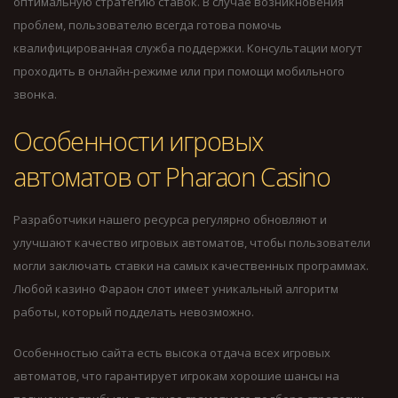
оптимальную стратегию ставок. В случае возникновения
проблем, пользователю всегда готова помочь
квалифицированная служба поддержки. Консультации могут
проходить в онлайн-режиме или при помощи мобильного
звонка.
Особенности игровых
автоматов от Pharaon Casino
Разработчики нашего ресурса регулярно обновляют и
улучшают качество игровых автоматов, чтобы пользователи
могли заключать ставки на самых качественных программах.
Любой казино Фараон слот имеет уникальный алгоритм
работы, который подделать невозможно.
Особенностью сайта есть высока отдача всех игровых
автоматов, что гарантирует игрокам хорошие шансы на