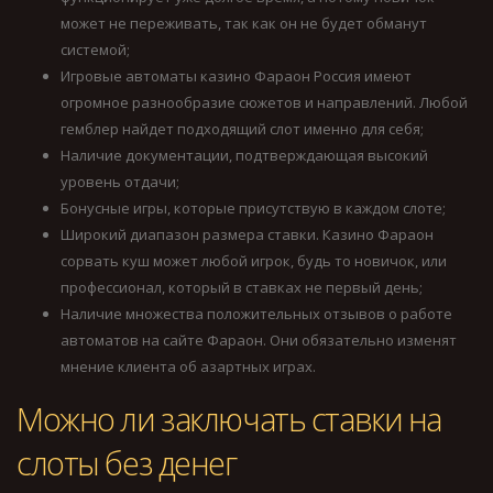
может не переживать, так как он не будет обманут
системой;
Игровые автоматы казино Фараон Россия имеют
огромное разнообразие сюжетов и направлений. Любой
гемблер найдет подходящий слот именно для себя;
Наличие документации, подтверждающая высокий
уровень отдачи;
Бонусные игры, которые присутствую в каждом слоте;
Широкий диапазон размера ставки. Казино Фараон
сорвать куш может любой игрок, будь то новичок, или
профессионал, который в ставках не первый день;
Наличие множества положительных отзывов о работе
автоматов на сайте Фараон. Они обязательно изменят
мнение клиента об азартных играх.
Можно ли заключать ставки на
слоты без денег