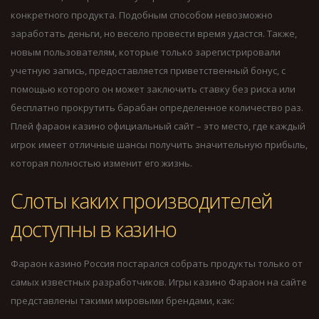
конкретного продукта. Подобным способом невозможно
заработать деньги, но весело провести время удастся. Также,
новым пользователям, которые только зарегистрировали
учетную запись, предоставляется приветственный бонус, с
помощью которого он может заключить ставку без риска или
бесплатно прокрутить барабан определенное количество раз.
Плей фараон казино официальный сайт – это место, где каждый
игрок имеет отличные шансы получить значительную прибыль,
которая полностью изменит его жизнь.
Слоты каких производителей
доступны в казино
Фараон казино Россия постарался собрать продукты только от
самых известных разработчиков. Игры казино Фараон на сайте
представлены такими мировыми брендами, как: