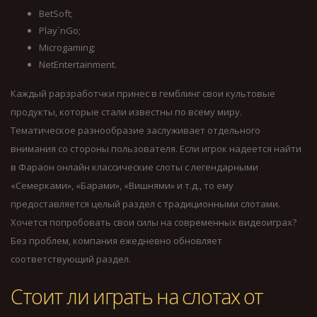
BetSoft;
Play`nGo;
Microgaming;
NetEntertainment.
Каждый рарзработчки принес в гемблинг свои культовые
продукты, которые стали известны по всему миру.
Тематическое разнообразие заслуживает отдельного
внимания со стороны пользователя. Если игрок надеется найти
в Фараон онлайн классические слоты с легендарными
«Семерками», «Барами», «Вишнями» и т.д., то ему
предоставляется целый раздел с традиционными слотами.
Хочется попробовать свои силы на современных видеоиграх?
Без проблем, компания ежедневно обновляет
соответствующий раздел.
Стоит ли играть на слотах от