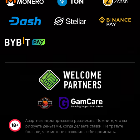
Азартные игры призваны развлекать. Помните, что вы
рискуете деньгами, когда делаете ставки. Не тратьте
больше, чем можете позволить себе проиграть.