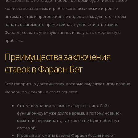
пользователь не найдет проект, который будет иметь такое
количество азартных игр. Это как классические игровые
автоматы, так и прогрессивные видеослоты. Для того, чтобы
начать выигрывать прямо сейчас, нужно скачать казино
Фараон, создать учетную запись и получать ежедневную
прибыль.
Преимущества заключения
ставок в Фараон Бет
Если говорить о достоинствах, которые выделяют игры казино
Фараон, то к таковым стоит отнести:
Статус компании на рынке азартных игр. Сайт
функционирует уже долгое время, а потому новичок
может не переживать, так как он не будет обманут
системой;
Игровые автоматы казино Фараон Россия имеют