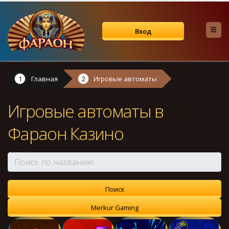
Вход
Главная
Игровые автоматы
Игровые автоматы в
Фараон Казино
Merkur Gaming