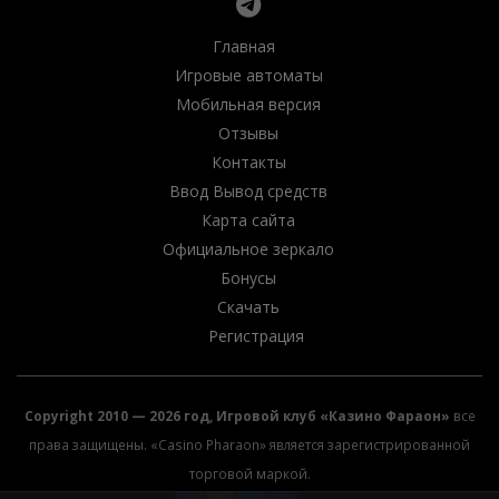
Главная
Игровые автоматы
Мобильная версия
Отзывы
Контакты
Ввод Вывод средств
Карта сайта
Официальное зеркало
Бонусы
Скачать
Регистрация
Copyright 2010 — 2026 год, Игровой клуб «Казино Фараон»
все
права защищены. «Casino Pharaon» является зарегистрированной
торговой маркой.