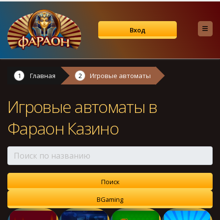
Вход
Главная
Игровые автоматы
Игровые автоматы в
Фараон Казино
BGaming