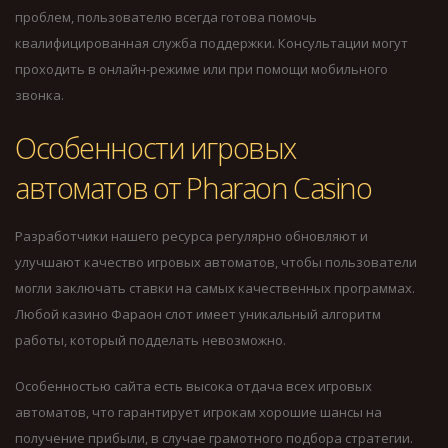
проблем, пользователю всегда готова помочь
квалифицированная служба поддержки. Консультации могут
проходить в онлайн-режиме или при помощи мобильного
звонка.
Особенности игровых
автоматов от Pharaon Casino
Разработчики нашего ресурса регулярно обновляют и
улучшают качество игровых автоматов, чтобы пользователи
могли заключать ставки на самых качественных программах.
Любой казино Фараон слот имеет уникальный алгоритм
работы, который подделать невозможно.
Особенностью сайта есть высока отдача всех игровых
автоматов, что гарантирует игрокам хорошие шансы на
получение прибыли, в случае грамотного подбора стратегии.