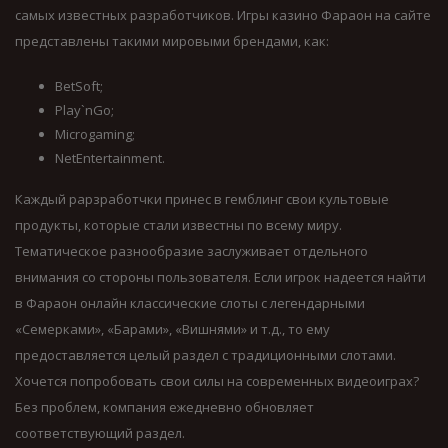
самых известных разработчиков. Игры казино Фараон на сайте
представлены такими мировыми брендами, как:
BetSoft;
Play`nGo;
Microgaming;
NetEntertainment.
Каждый рарзработчки принес в гемблинг свои культовые
продукты, которые стали известны по всему миру.
Тематическое разнообразие заслуживает отдельного
внимания со стороны пользователя. Если игрок надеется найти
в Фараон онлайн классические слоты с легендарными
«Семерками», «Барами», «Вишнями» и т.д., то ему
предоставляется целый раздел с традиционными слотами.
Хочется попробовать свои силы на современных видеоиграх?
Без проблем, компания ежедневно обновляет
соответствующий раздел.