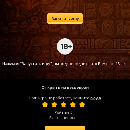
Запустить игру
Нажимая "Запустить игру", вы подтверждаете что Вам есть 18 лет.
Открыть на весь экран
Если игра не работает, нажмите
сюда
Рейтинг
5
Всего оценок:
1