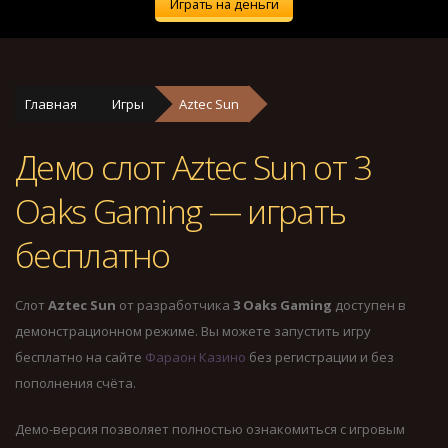
Играть на деньги
Главная
Игры
Aztec Sun
Демо слот Aztec Sun от 3
Oaks Gaming — играть
бесплатно
Слот
Aztec Sun
от разработчика
3 Oaks Gaming
доступен в
демонстрационном режиме. Вы можете запустить игру
бесплатно на сайте
Фараон Казино
без регистрации и без
пополнения счёта.
Демо-версия позволяет полностью ознакомиться с игровым