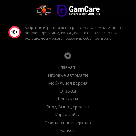
Азартные игры призваны развлекать. Помните, что вы
рискуете деньгами, когда делаете ставки. Не тратьте
больше, чем можете позволить себе проиграть.
Главная
Игровые автоматы
Мобильная версия
Отзывы
Контакты
Ввод Вывод средств
Карта сайта
Официальное зеркало
Бонусы