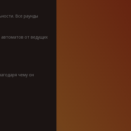
ности. Все раунды
х автоматов от ведущих
агодаря чему он