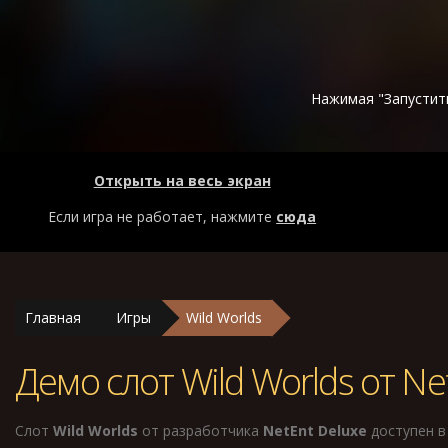
Нажимая "Запустить
Открыть на весь экран
Если игра не работает, нажмите
сюда
Главная
Игры
Wild Worlds
Демо слот Wild Worlds от N
Слот
Wild Worlds
от разработчика
NetEnt Deluxe
доступен в