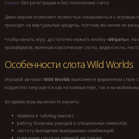
Казино
без регистрации и без пополнения счёта.
Демо-версия позволяет полностью ознакомиться с игровым п
проходят на виртуальные кредиты, поэтому вы ничем не риск
Чтобы начать игру, достаточно нажать кнопку
«Играть»
. На
провайдеров, включая классические слоты, видеослоты, настол
Особенности слота Wild Worlds
Игровой автомат
Wild Worlds
выполнен в фирменном стиле 
корректно запускается как на компьютере, так и на мобильны
Во время игры вы можете изучить:
правила и таблицу выплат;
работу бонусных раундов и специальных символов;
частоту выпадения выигрышных комбинаций;
поведение слота на длинной дистанции.