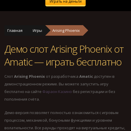
Играть на деньги
Главная
Игры
Arising Phoenix
Демо слот Arising Phoenix от
Amatic — играть бесплатно
Слот
Arising Phoenix
от разработчика
Amatic
доступен в
демонстрационном режиме. Вы можете запустить игру
бесплатно на сайте
Фараон Казино
без регистрации и без
пополнения счёта.
Демо-версия позволяет полностью ознакомиться с игровым
процессом, механикой, бонусными функциями и уровнем
волатильности. Все раунды проходят на виртуальные кредиты,