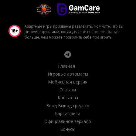
Азартные игры призваны развлекать. Помните, что вы
рискуете деньгами, когда делаете ставки. Не тратьте
больше, чем можете позволить себе проиграть.
Главная
Игровые автоматы
Мобильная версия
Отзывы
Контакты
Ввод Вывод средств
Карта сайта
Официальное зеркало
Бонусы