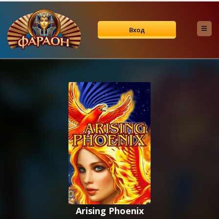
Вход
Arising Phoenix