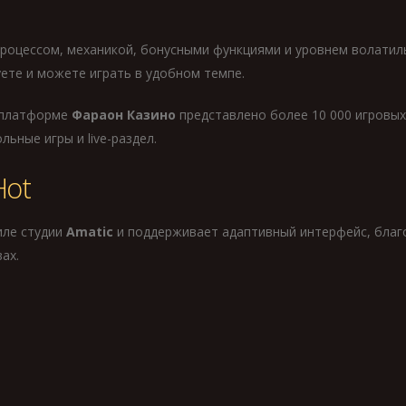
роцессом, механикой, бонусными функциями и уровнем волатиль
уете и можете играть в удобном темпе.
 платформе
Фараон Казино
представлено более 10 000 игровы
ьные игры и live-раздел.
Hot
иле студии
Amatic
и поддерживает адаптивный интерфейс, благ
ах.