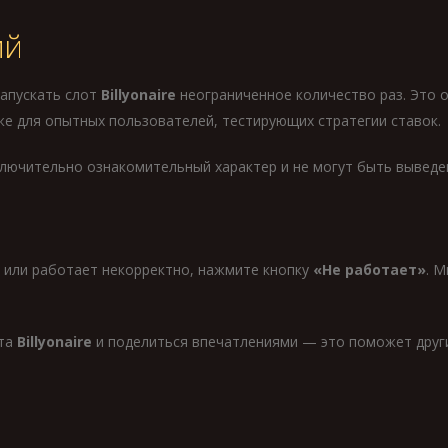
ий
апускать слот
Billyonaire
неограниченное количество раз. Это 
кже для опытных пользователей, тестирующих стратегии ставок.
ключительно ознакомительный характер и не могут быть выведе
 или работает некорректно, нажмите кнопку
«Не работает»
. М
ота
Billyonaire
и поделиться впечатлениями — это поможет друг