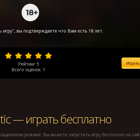
 игру", вы подтверждаете что Вам есть 18 лет.
Играть
Рейтинг
5
Всего оценок:
1
atic — играть бесплатно
рационном режиме. Вы можете запустить игру бесплатно на са