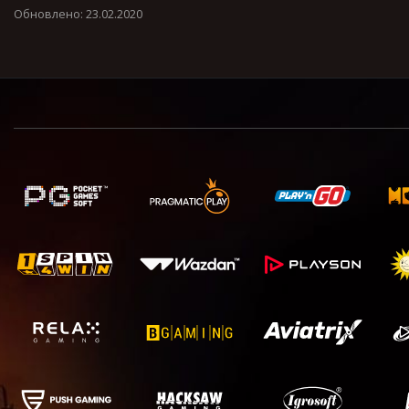
Обновлено:
23.02.2020