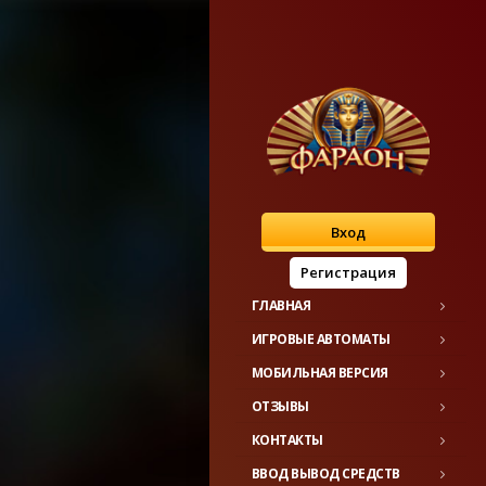
Вход
Регистрация
ГЛАВНАЯ
ИГРОВЫЕ АВТОМАТЫ
МОБИЛЬНАЯ ВЕРСИЯ
ОТЗЫВЫ
КОНТАКТЫ
ВВОД ВЫВОД СРЕДСТВ