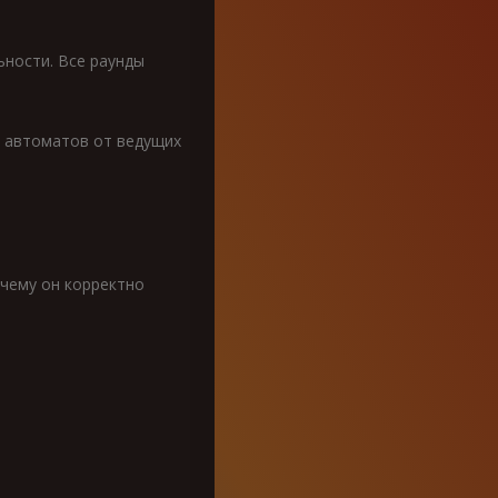
ности. Все раунды
х автоматов от ведущих
чему он корректно