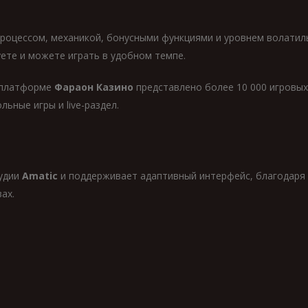
роцессом, механикой, бонусными функциями и уровнем волатиль
уете и можете играть в удобном темпе.
 платформе
Фараон Казино
представлено более 10 000 игровы
ьные игры и live-раздел.
удии
Amatic
и поддерживает адаптивный интерфейс, благодаря 
ах.