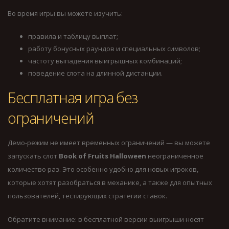
Во время игры вы можете изучить:
правила и таблицу выплат;
работу бонусных раундов и специальных символов;
частоту выпадения выигрышных комбинаций;
поведение слота на длинной дистанции.
Бесплатная игра без
ограничений
Демо-режим не имеет временных ограничений — вы можете
запускать слот
Book of Fruits Halloween
неограниченное
количество раз. Это особенно удобно для новых игроков,
которые хотят разобраться в механике, а также для опытных
пользователей, тестирующих стратегии ставок.
Обратите внимание: в бесплатной версии выигрыши носят