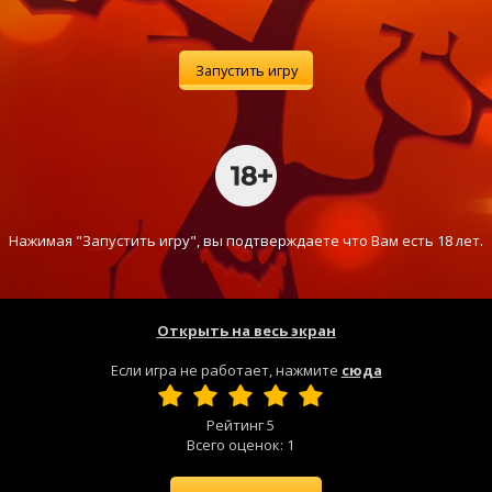
Запустить игру
Нажимая "Запустить игру", вы подтверждаете что Вам есть 18 лет.
Открыть на весь экран
Если игра не работает, нажмите
сюда
Рейтинг
5
Всего оценок:
1