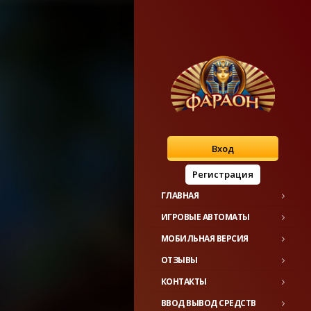
Вход
Регистрация
ГЛАВНАЯ
ИГРОВЫЕ АВТОМАТЫ
МОБИЛЬНАЯ ВЕРСИЯ
ОТЗЫВЫ
КОНТАКТЫ
ВВОД ВЫВОД СРЕДСТВ