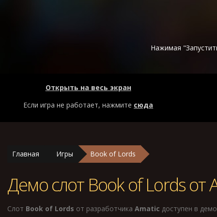
Нажимая "Запустить
Открыть на весь экран
Если игра не работает, нажмите
сюда
Главная
Игры
Book of Lords
Демо слот Book of Lords от
Слот
Book of Lords
от разработчика
Amatic
доступен в демо