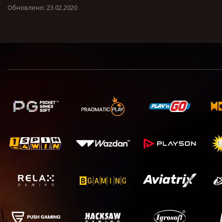
Обновлено:
23.02.2020