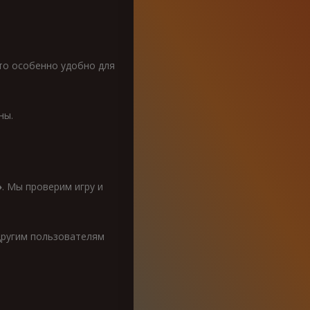
то особенно удобно для
ны.
»
. Мы проверим игру и
другим пользователям