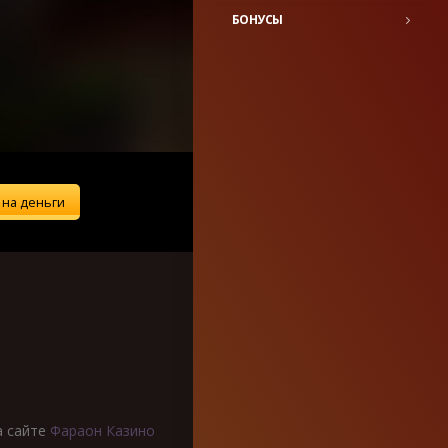
БОНУСЫ
 на деньги
а сайте
Фараон Казино