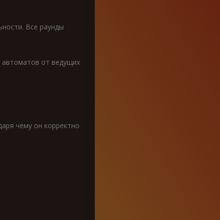
ности. Все раунды
х автоматов от ведущих
аря чему он корректно