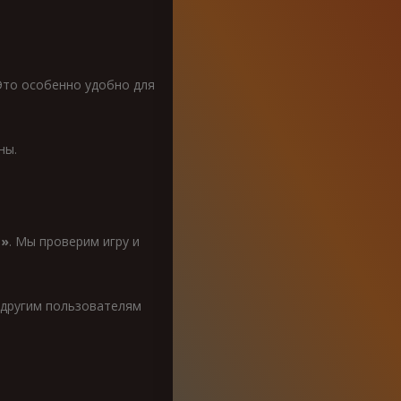
Это особенно удобно для
ны.
т»
. Мы проверим игру и
другим пользователям