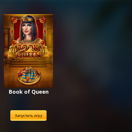
Book of Queen
Запустить игру