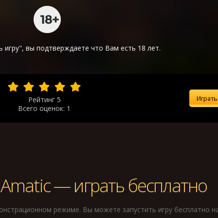
 игру", вы подтверждаете что Вам есть 18 лет.
Играть
Рейтинг
5
Всего оценок:
1
 Amatic — играть бесплатно
онстрационном режиме. Вы можете запустить игру бесплатно н