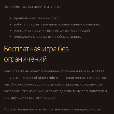
Во время игры вы можете изучить:
правила и таблицу выплат;
работу бонусных раундов и специальных символов;
частоту выпадения выигрышных комбинаций;
поведение слота на длинной дистанции.
Бесплатная игра без
ограничений
Демо-режим не имеет временных ограничений — вы можете
запускать слот
Cool Diamonds II
неограниченное количество
раз. Это особенно удобно для новых игроков, которые хотят
разобраться в механике, а также для опытных пользователей,
тестирующих стратегии ставок.
Обратите внимание: в бесплатной версии выигрыши носят