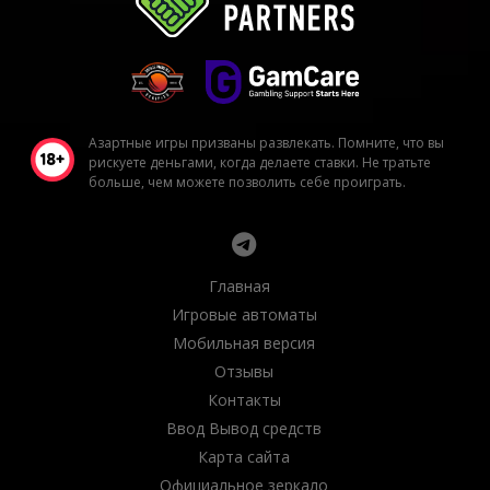
Азартные игры призваны развлекать. Помните, что вы
рискуете деньгами, когда делаете ставки. Не тратьте
больше, чем можете позволить себе проиграть.
Главная
Игровые автоматы
Мобильная версия
Отзывы
Контакты
Ввод Вывод средств
Карта сайта
Официальное зеркало