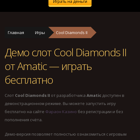
Играть на деньги
Главная
Игры
Cool Diamonds II
Демо слот Cool Diamonds II
от Amatic — играть
бесплатно
Слот
Cool Diamonds II
от разработчика
Amatic
доступен в
демонстрационном режиме. Вы можете запустить игру
бесплатно на сайте
Фараон Казино
без регистрации и без
пополнения счёта.
Демо-версия позволяет полностью ознакомиться с игровым