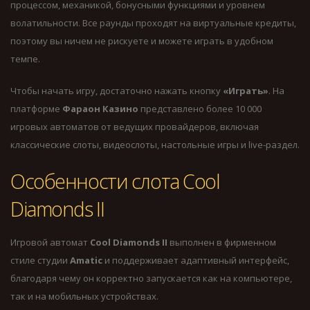
процессом, механикой, бонусными функциями и уровнем
волатильности. Все раунды проходят на виртуальные кредиты,
поэтому вы ничем не рискуете и можете играть в удобном
темпе.
Чтобы начать игру, достаточно нажать кнопку
«Играть»
. На
платформе
Фараон Казино
представлено более 10 000
игровых автоматов от ведущих провайдеров, включая
классические слоты, видеослоты, настольные игры и live-раздел.
Особенности слота Cool
Diamonds II
Игровой автомат
Cool Diamonds II
выполнен в фирменном
стиле студии
Amatic
и поддерживает адаптивный интерфейс,
благодаря чему он корректно запускается как на компьютере,
так и на мобильных устройствах.