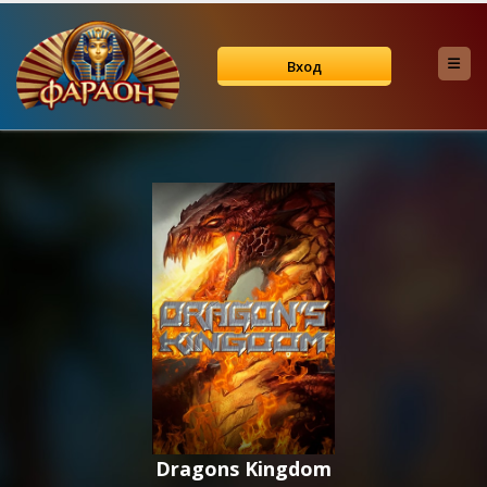
Вход
Dragons Kingdom