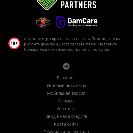
Азартные игры призваны развлекать. Помните, что вы
рискуете деньгами, когда делаете ставки. Не тратьте
больше, чем можете позволить себе проиграть.
Главная
Игровые автоматы
Мобильная версия
Отзывы
Контакты
Ввод Вывод средств
Карта сайта
Официальное зеркало