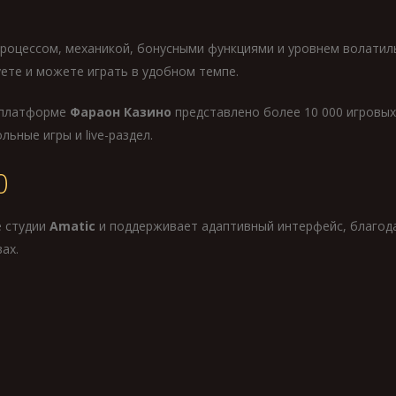
роцессом, механикой, бонусными функциями и уровнем волатиль
уете и можете играть в удобном темпе.
 платформе
Фараон Казино
представлено более 10 000 игровы
ьные игры и live-раздел.
0
 студии
Amatic
и поддерживает адаптивный интерфейс, благода
ах.