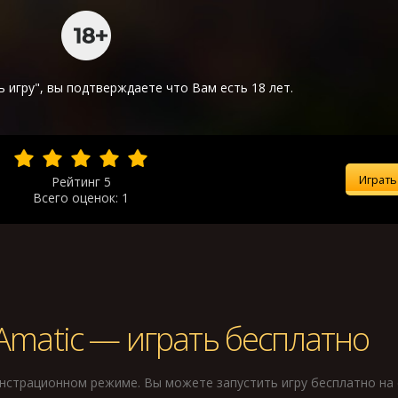
 игру", вы подтверждаете что Вам есть 18 лет.
Играть
Рейтинг
5
Всего оценок:
1
 Amatic — играть бесплатно
нстрационном режиме. Вы можете запустить игру бесплатно на