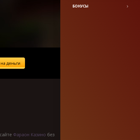
БОНУСЫ
 на деньги
 сайте
Фараон Казино
без