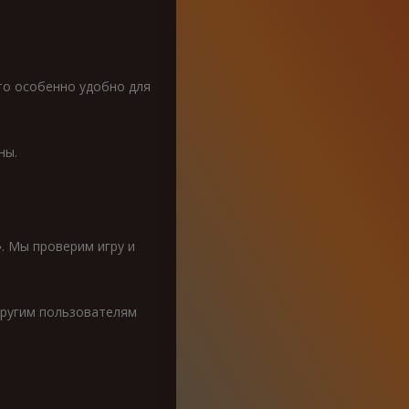
то особенно удобно для
ны.
»
. Мы проверим игру и
ругим пользователям