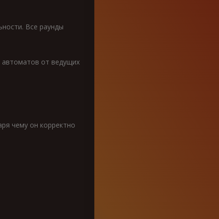
ности. Все раунды
х автоматов от ведущих
ря чему он корректно