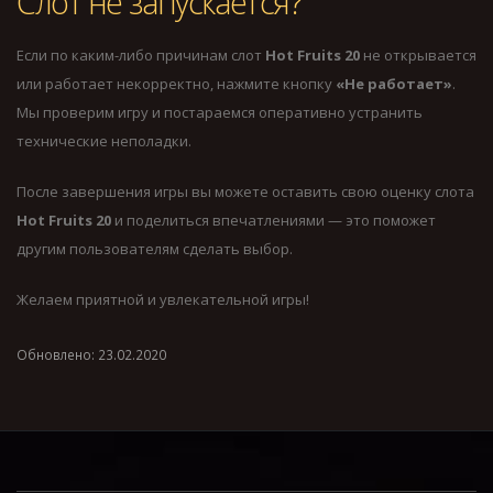
Слот не запускается?
Если по каким-либо причинам слот
Hot Fruits 20
не открывается
или работает некорректно, нажмите кнопку
«Не работает»
.
Мы проверим игру и постараемся оперативно устранить
технические неполадки.
После завершения игры вы можете оставить свою оценку слота
Hot Fruits 20
и поделиться впечатлениями — это поможет
другим пользователям сделать выбор.
Желаем приятной и увлекательной игры!
Обновлено:
23.02.2020