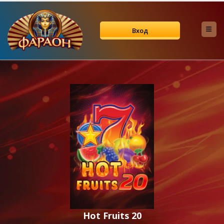
Вход
Hot Fruits 20