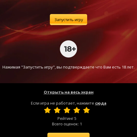
Запустить игру
Нажимая "Запустить игру", вы подтверждаете что Вам есть 18 лет.
Открыть на весь экран
Если игра не работает, нажмите
сюда
Рейтинг
5
Всего оценок:
1