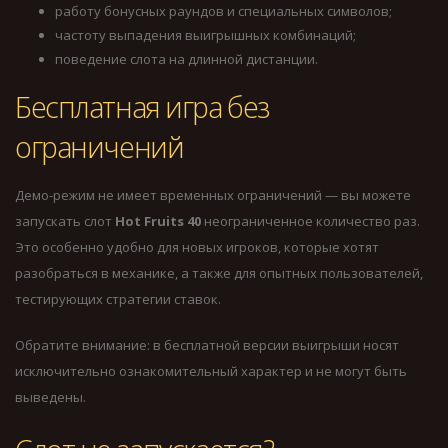
работу бонусных раундов и специальных символов;
частоту выпадения выигрышных комбинаций;
поведение слота на длинной дистанции.
Бесплатная игра без
ограничений
Демо-режим не имеет временных ограничений — вы можете
запускать слот
Hot Fruits 40
неограниченное количество раз.
Это особенно удобно для новых игроков, которые хотят
разобраться в механике, а также для опытных пользователей,
тестирующих стратегии ставок.
Обратите внимание: в бесплатной версии выигрыши носят
исключительно ознакомительный характер и не могут быть
выведены.