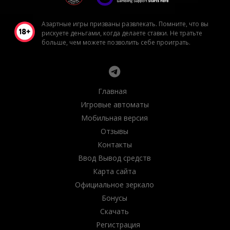
Азартные игры призваны развлекать. Помните, что вы
рискуете деньгами, когда делаете ставки. Не тратьте
больше, чем можете позволить себе проиграть.
Главная
Игровые автоматы
Мобильная версия
Отзывы
Контакты
Ввод Вывод средств
Карта сайта
Официальное зеркало
Бонусы
Скачать
Регистрация