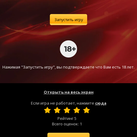
Запустить игру
Нажимая "Запустить игру", вы подтверждаете что Вам есть 18 лет.
Открыть на весь экран
Если игра не работает, нажмите
сюда
Рейтинг
5
Всего оценок:
1