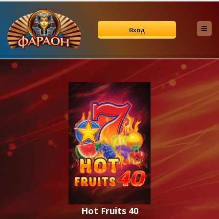
Вход
Hot Fruits 40