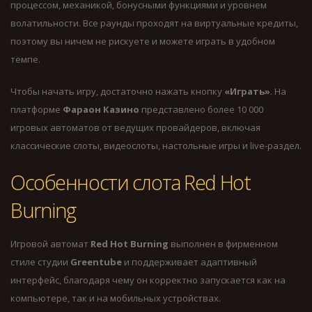
процессом, механикой, бонусными функциями и уровнем
волатильности. Все раунды проходят на виртуальные кредиты,
поэтому вы ничем не рискуете и можете играть в удобном
темпе.
Чтобы начать игру, достаточно нажать кнопку
«Играть»
. На
платформе
Фараон Казино
представлено более 10 000
игровых автоматов от ведущих провайдеров, включая
классические слоты, видеослоты, настольные игры и live-раздел.
Особенности слота Red Hot
Burning
Игровой автомат
Red Hot Burning
выполнен в фирменном
стиле студии
Greentube
и поддерживает адаптивный
интерфейс, благодаря чему он корректно запускается как на
компьютере, так и на мобильных устройствах.