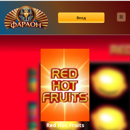
Вход
Red Hot Fruits