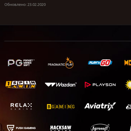
Обновлено:
23.02.2020