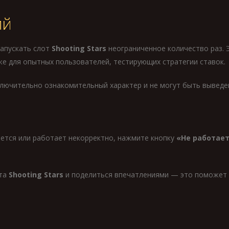
ий
апускать слот
Shooting Stars
неограниченное количество раз. 
кже для опытных пользователей, тестирующих стратегии ставок.
ключительно ознакомительный характер и не могут быть выведе
ется или работает некорректно, нажмите кнопку
«Не работае
ота
Shooting Stars
и поделиться впечатлениями — это поможет 