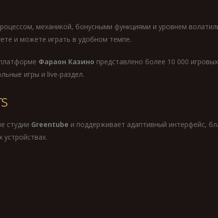
роцессом, механикой, бонусными функциями и уровнем волатиль
уете и можете играть в удобном темпе.
 платформе
Фараон Казино
представлено более 10 000 игровы
ьные игры и live-раздел.
rs
е студии
Greentube
и поддерживает адаптивный интерфейс, бл
х устройствах.