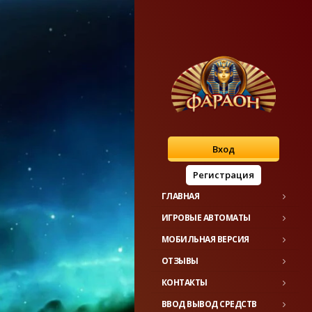
Вход
Регистрация
ГЛАВНАЯ
ИГРОВЫЕ АВТОМАТЫ
МОБИЛЬНАЯ ВЕРСИЯ
ОТЗЫВЫ
КОНТАКТЫ
ВВОД ВЫВОД СРЕДСТВ