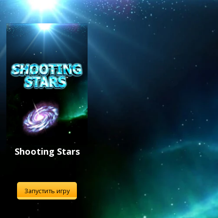
Shooting Stars
Запустить игру