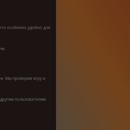
Это особенно удобно для
ны.
т»
. Мы проверим игру и
другим пользователям