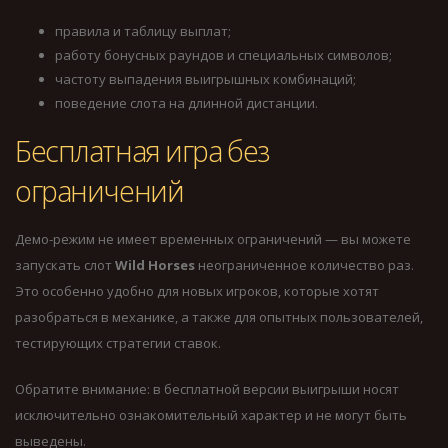
правила и таблицу выплат;
работу бонусных раундов и специальных символов;
частоту выпадения выигрышных комбинаций;
поведение слота на длинной дистанции.
Бесплатная игра без
ограничений
Демо-режим не имеет временных ограничений — вы можете
запускать слот
Wild Horses
неограниченное количество раз.
Это особенно удобно для новых игроков, которые хотят
разобраться в механике, а также для опытных пользователей,
тестирующих стратегии ставок.
Обратите внимание: в бесплатной версии выигрыши носят
исключительно ознакомительный характер и не могут быть
выведены.