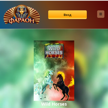
Вход
Wild Horses