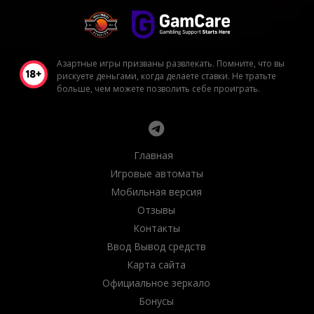
Азартные игры призваны развлекать. Помните, что вы
рискуете деньгами, когда делаете ставки. Не тратьте
больше, чем можете позволить себе проиграть.
Главная
Игровые автоматы
Мобильная версия
Отзывы
Контакты
Ввод Вывод средств
Карта сайта
Официальное зеркало
Бонусы