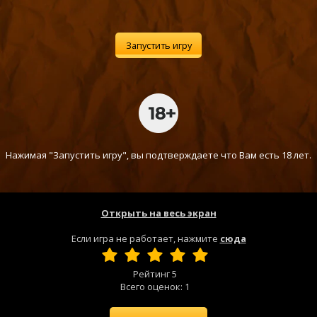
Запустить игру
Нажимая "Запустить игру", вы подтверждаете что Вам есть 18 лет.
Открыть на весь экран
Если игра не работает, нажмите
сюда
Рейтинг
5
Всего оценок:
1