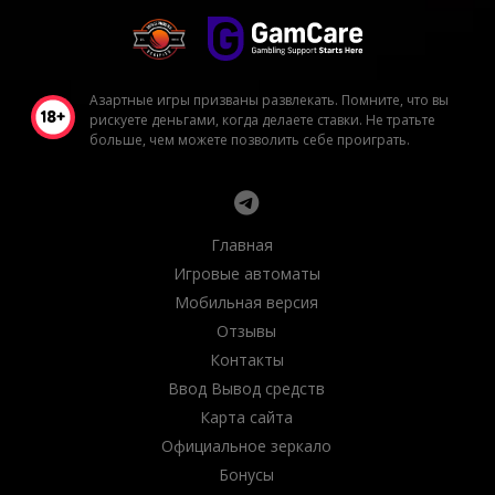
Азартные игры призваны развлекать. Помните, что вы
рискуете деньгами, когда делаете ставки. Не тратьте
больше, чем можете позволить себе проиграть.
Главная
Игровые автоматы
Мобильная версия
Отзывы
Контакты
Ввод Вывод средств
Карта сайта
Официальное зеркало
Бонусы