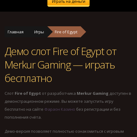
Играть на деньги
Главная
Игры
Fire of Egypt
Демо слот Fire of Egypt от
Merkur Gaming — играть
бесплатно
Слот
Fire of Egypt
от разработчика
Merkur Gaming
доступен в
демонстрационном режиме. Вы можете запустить игру
бесплатно на сайте
Фараон Казино
без регистрации и без
пополнения счёта.
Демо-версия позволяет полностью ознакомиться с игровым