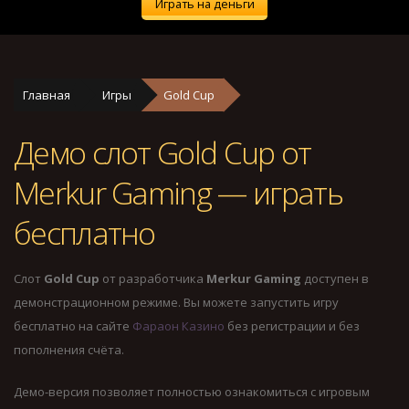
Играть на деньги
Главная
Игры
Gold Cup
Демо слот Gold Cup от
Merkur Gaming — играть
бесплатно
Слот
Gold Cup
от разработчика
Merkur Gaming
доступен в
демонстрационном режиме. Вы можете запустить игру
бесплатно на сайте
Фараон Казино
без регистрации и без
пополнения счёта.
Демо-версия позволяет полностью ознакомиться с игровым