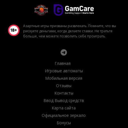
Азартные игры призваны развлекать. Помните, что вы
рискуете деньгами, когда делаете ставки. Не тратьте
больше, чем можете позволить себе проиграть.
Главная
Игровые автоматы
Мобильная версия
Отзывы
Контакты
Ввод Вывод средств
Карта сайта
Официальное зеркало
Бонусы