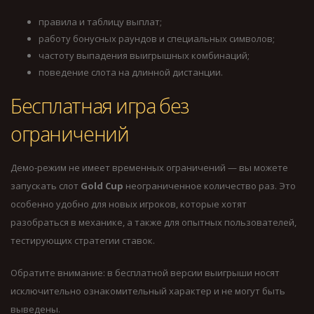
правила и таблицу выплат;
работу бонусных раундов и специальных символов;
частоту выпадения выигрышных комбинаций;
поведение слота на длинной дистанции.
Бесплатная игра без
ограничений
Демо-режим не имеет временных ограничений — вы можете
запускать слот
Gold Cup
неограниченное количество раз. Это
особенно удобно для новых игроков, которые хотят
разобраться в механике, а также для опытных пользователей,
тестирующих стратегии ставок.
Обратите внимание: в бесплатной версии выигрыши носят
исключительно ознакомительный характер и не могут быть
выведены.