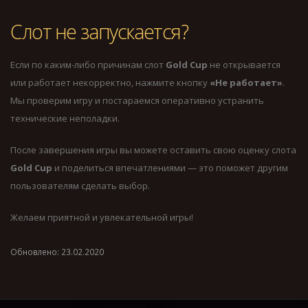
Слот не запускается?
Если по каким-либо причинам слот
Gold Cup
не открывается
или работает некорректно, нажмите кнопку
«Не работает»
.
Мы проверим игру и постараемся оперативно устранить
технические неполадки.
После завершения игры вы можете оставить свою оценку слота
Gold Cup
и поделиться впечатлениями — это поможет другим
пользователям сделать выбор.
Желаем приятной и увлекательной игры!
Обновлено:
23.02.2020