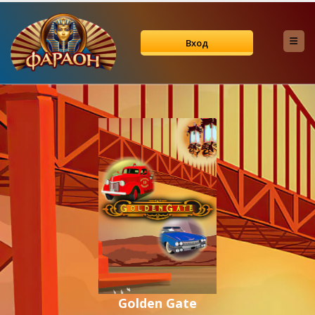
Вход
Golden Gate