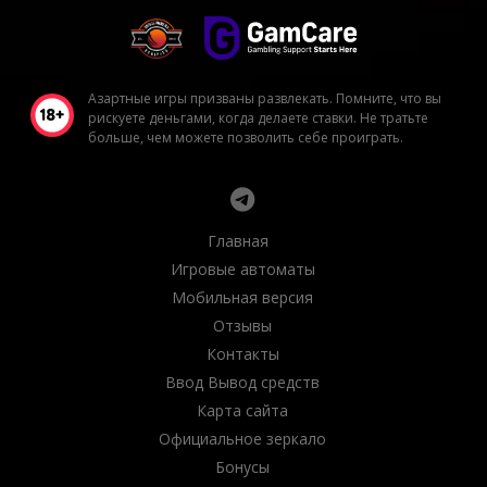
Азартные игры призваны развлекать. Помните, что вы
рискуете деньгами, когда делаете ставки. Не тратьте
больше, чем можете позволить себе проиграть.
Главная
Игровые автоматы
Мобильная версия
Отзывы
Контакты
Ввод Вывод средств
Карта сайта
Официальное зеркало
Бонусы