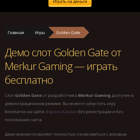
Играть на деньги
Главная
Игры
Golden Gate
Демо слот Golden Gate от
Merkur Gaming — играть
бесплатно
Слот
Golden Gate
от разработчика
Merkur Gaming
доступен в
демонстрационном режиме. Вы можете запустить игру
бесплатно на сайте
Фараон Казино
без регистрации и без
пополнения счёта.
Демо-версия позволяет полностью ознакомиться с игровым