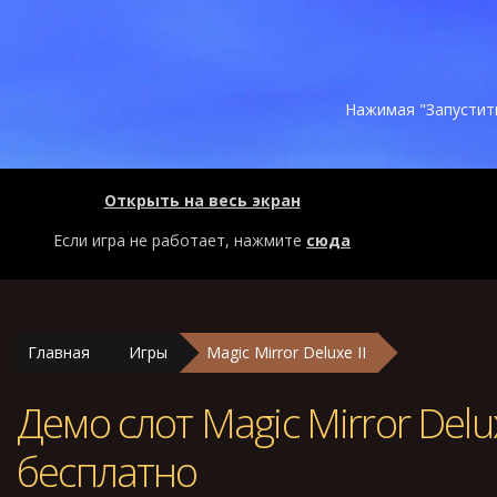
Нажимая "Запустить
Открыть на весь экран
Если игра не работает, нажмите
сюда
Главная
Игры
Magic Mirror Deluxe II
Демо слот Magic Mirror Delu
бесплатно