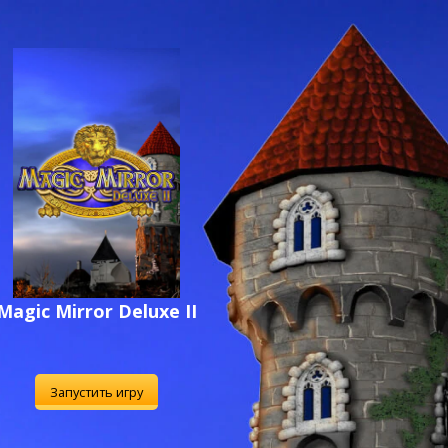
Magic Mirror Deluxe II
Запустить игру