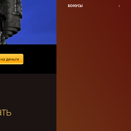
БОНУСЫ
 на деньги
ать