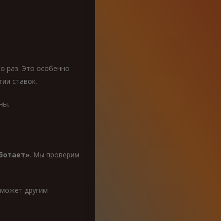
о раз. Это особенно
гии ставок.
ны.
ботает»
. Мы проверим
оможет другим