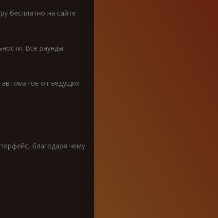
ру бесплатно на сайте
ности. Все раунды
х автоматов от ведущих
терфейс, благодаря чему