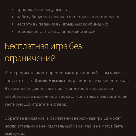
правила и таблицу выплат;
работу бонусных раундов и специальных символов;
частоту выпадения выигрышных комбинаций;
поведение слота на длинной дистанции.
Бесплатная игра без
ограничений
Демо-режим не имеет временных ограничений — вы можете
запускать слот
Speed Heroes
неограниченное количество раз.
Это особенно удобно для новых игроков, которые хотят
разобраться в механике, а также для опытных пользователей,
тестирующих стратегии ставок.
Обратите внимание: в бесплатной версии выигрыши носят
исключительно ознакомительный характер и не могут быть
выведены.