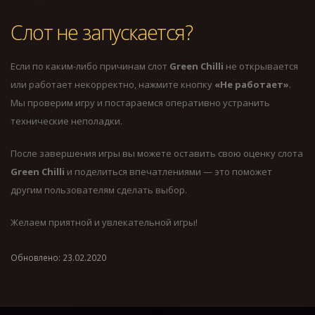
Слот не запускается?
Если по каким-либо причинам слот
Green Chilli
не открывается
или работает некорректно, нажмите кнопку
«Не работает»
.
Мы проверим игру и постараемся оперативно устранить
технические неполадки.
После завершения игры вы можете оставить свою оценку слота
Green Chilli
и поделиться впечатлениями — это поможет
другим пользователям сделать выбор.
Желаем приятной и увлекательной игры!
Обновлено:
23.02.2020