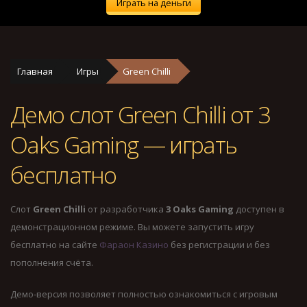
Играть на деньги
Главная
Игры
Green Chilli
Демо слот Green Chilli от 3
Oaks Gaming — играть
бесплатно
Слот
Green Chilli
от разработчика
3 Oaks Gaming
доступен в
демонстрационном режиме. Вы можете запустить игру
бесплатно на сайте
Фараон Казино
без регистрации и без
пополнения счёта.
Демо-версия позволяет полностью ознакомиться с игровым