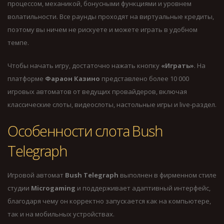
процессом, механикой, бонусными функциями и уровнем
волатильности. Все раунды проходят на виртуальные кредиты,
поэтому вы ничем не рискуете и можете играть в удобном
темпе.
Чтобы начать игру, достаточно нажать кнопку
«Играть»
. На
платформе
Фараон Казино
представлено более 10 000
игровых автоматов от ведущих провайдеров, включая
классические слоты, видеослоты, настольные игры и live-раздел.
Особенности слота Bush
Telegraph
Игровой автомат
Bush Telegraph
выполнен в фирменном стиле
студии
Microgaming
и поддерживает адаптивный интерфейс,
благодаря чему он корректно запускается как на компьютере,
так и на мобильных устройствах.