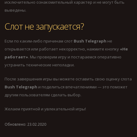
исключительно ознакомительный характер и не могут быть
выведены.
Слот не запускается?
Если по каким-либо причинам слот
Bush Telegraph
не
открывается или работает некорректно, нажмите кнопку
«Не
работает»
. Мы проверим игру и постараемся оперативно
устранить технические неполадки.
После завершения игры вы можете оставить свою оценку слота
Bush Telegraph
и поделиться впечатлениями — это поможет
другим пользователям сделать выбор.
Желаем приятной и увлекательной игры!
Обновлено:
23.02.2020