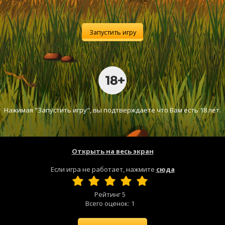
Запустить игру
Нажимая "Запустить игру", вы подтверждаете что Вам есть 18 лет.
Открыть на весь экран
Если игра не работает, нажмите
сюда
Рейтинг
5
Всего оценок:
1