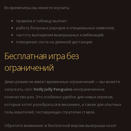
Во время игры вы можете изучить:
правила и таблицу выплат;
работу бонусных раундов и специальных символов;
частоту выпадения выигрышных комбинаций;
поведение слота на длинной дистанции.
Бесплатная игра без
ограничений
Демо-режим не имеет временных ограничений — вы можете
запускать слот
Holly Jolly Penguins
неограниченное
количество раз. Это особенно удобно для новых игроков,
которые хотят разобраться в механике, а также для опытных
пользователей, тестирующих стратегии ставок.
Обратите внимание: в бесплатной версии выигрыши носят