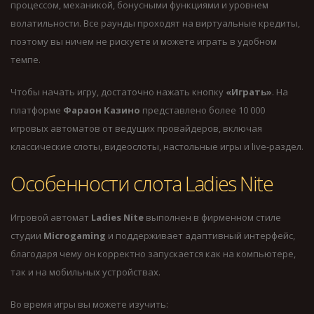
процессом, механикой, бонусными функциями и уровнем
волатильности. Все раунды проходят на виртуальные кредиты,
поэтому вы ничем не рискуете и можете играть в удобном
темпе.
Чтобы начать игру, достаточно нажать кнопку
«Играть»
. На
платформе
Фараон Казино
представлено более 10 000
игровых автоматов от ведущих провайдеров, включая
классические слоты, видеослоты, настольные игры и live-раздел.
Особенности слота Ladies Nite
Игровой автомат
Ladies Nite
выполнен в фирменном стиле
студии
Microgaming
и поддерживает адаптивный интерфейс,
благодаря чему он корректно запускается как на компьютере,
так и на мобильных устройствах.
Во время игры вы можете изучить: