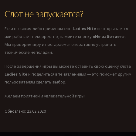
Слот не запускается?
Если по каким-либо причинам слот
Ladies Nite
не открывается
или работает некорректно, нажмите кнопку
«Не работает»
.
Мы проверим игру и постараемся оперативно устранить
технические неполадки.
После завершения игры вы можете оставить свою оценку слота
Ladies Nite
и поделиться впечатлениями — это поможет другим
пользователям сделать выбор.
Желаем приятной и увлекательной игры!
Обновлено:
23.02.2020