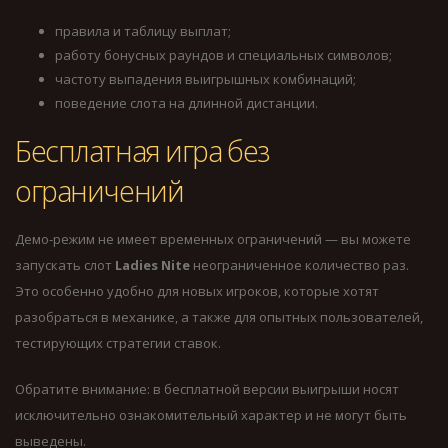
правила и таблицу выплат;
работу бонусных раундов и специальных символов;
частоту выпадения выигрышных комбинаций;
поведение слота на длинной дистанции.
Бесплатная игра без
ограничений
Демо-режим не имеет временных ограничений — вы можете
запускать слот
Ladies Nite
неограниченное количество раз.
Это особенно удобно для новых игроков, которые хотят
разобраться в механике, а также для опытных пользователей,
тестирующих стратегии ставок.
Обратите внимание: в бесплатной версии выигрыши носят
исключительно ознакомительный характер и не могут быть
выведены.