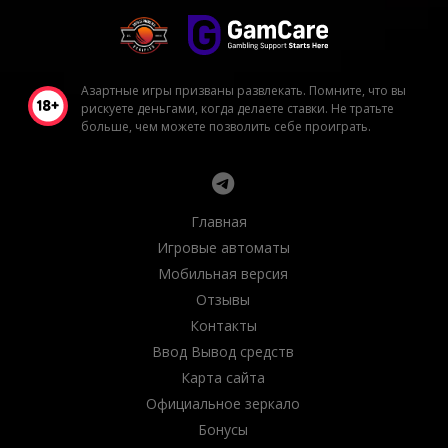
Азартные игры призваны развлекать. Помните, что вы
рискуете деньгами, когда делаете ставки. Не тратьте
больше, чем можете позволить себе проиграть.
Главная
Игровые автоматы
Мобильная версия
Отзывы
Контакты
Ввод Вывод средств
Карта сайта
Официальное зеркало
Бонусы