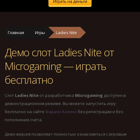
Играть на деньги
Главная
Игры
Ladies Nite
Демо слот Ladies Nite от
Microgaming — играть
бесплатно
Слот
Ladies Nite
от разработчика
Microgaming
доступен в
демонстрационном режиме. Вы можете запустить игру
бесплатно на сайте
Фараон Казино
без регистрации и без
пополнения счёта.
Демо-версия позволяет полностью ознакомиться с игровым