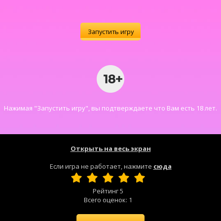
Запустить игру
Нажимая "Запустить игру", вы подтверждаете что Вам есть 18 лет.
Открыть на весь экран
Если игра не работает, нажмите
сюда
Рейтинг
5
Всего оценок:
1