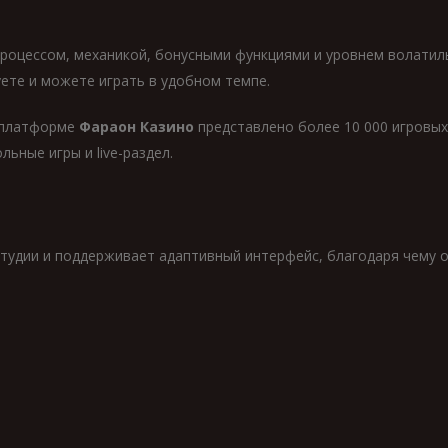
роцессом, механикой, бонусными функциями и уровнем волатиль
уете и можете играть в удобном темпе.
 платформе
Фараон Казино
представлено более 10 000 игровы
ьные игры и live-раздел.
студии
и поддерживает адаптивный интерфейс, благодаря чему о