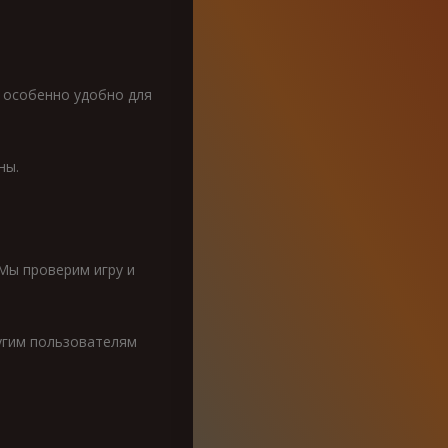
 особенно удобно для
ны.
 Мы проверим игру и
угим пользователям