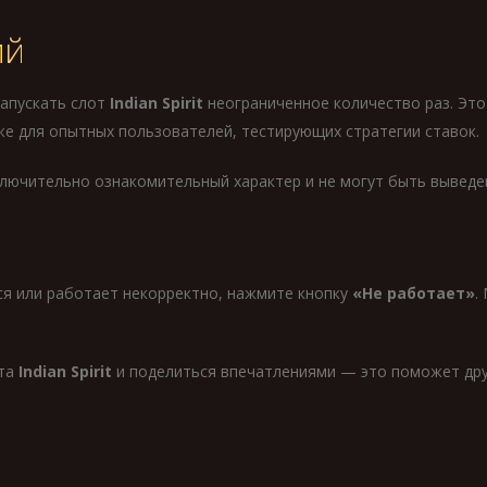
ий
апускать слот
Indian Spirit
неограниченное количество раз. Это
кже для опытных пользователей, тестирующих стратегии ставок.
ключительно ознакомительный характер и не могут быть выведе
я или работает некорректно, нажмите кнопку
«Не работает»
.
ота
Indian Spirit
и поделиться впечатлениями — это поможет др