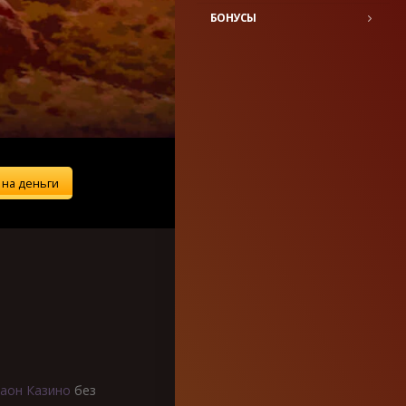
БОНУСЫ
 на деньги
аон Казино
без