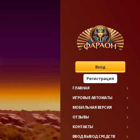
Вход
Регистрация
ГЛАВНАЯ
ИГРОВЫЕ АВТОМАТЫ
МОБИЛЬНАЯ ВЕРСИЯ
ОТЗЫВЫ
КОНТАКТЫ
ВВОД ВЫВОД СРЕДСТВ