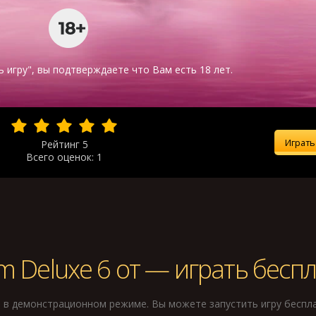
 игру", вы подтверждаете что Вам есть 18 лет.
Играть
Рейтинг
5
Всего оценок:
1
rm Deluxe 6 от — играть бесп
 в демонстрационном режиме. Вы можете запустить игру беспл