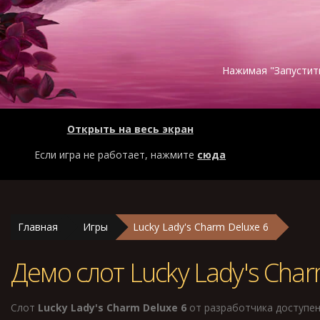
Нажимая "Запустить
Открыть на весь экран
Если игра не работает, нажмите
сюда
Главная
Игры
Lucky Lady's Charm Deluxe 6
Демо слот Lucky Lady's Cha
Слот
Lucky Lady's Charm Deluxe 6
от разработчика
доступен