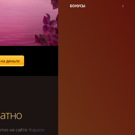
БОНУСЫ
 на деньги
латно
атно на сайте
Фараон