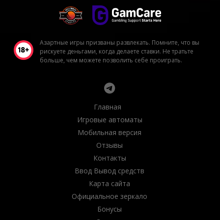
Азартные игры призваны развлекать. Помните, что вы
рискуете деньгами, когда делаете ставки. Не тратьте
больше, чем можете позволить себе проиграть.
Главная
Игровые автоматы
Мобильная версия
Отзывы
Контакты
Ввод Вывод средств
Карта сайта
Официальное зеркало
Бонусы