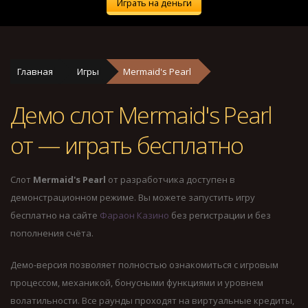
Играть на деньги
Главная
Игры
Mermaid's Pearl
Демо слот Mermaid's Pearl
от — играть бесплатно
Слот
Mermaid's Pearl
от разработчика
доступен в
демонстрационном режиме. Вы можете запустить игру
бесплатно на сайте
Фараон Казино
без регистрации и без
пополнения счёта.
Демо-версия позволяет полностью ознакомиться с игровым
процессом, механикой, бонусными функциями и уровнем
волатильности. Все раунды проходят на виртуальные кредиты,