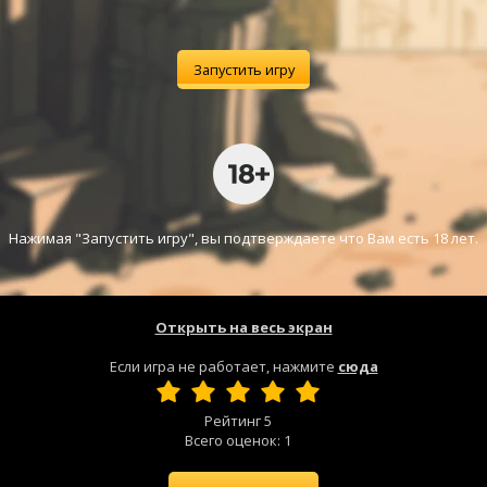
Запустить игру
Нажимая "Запустить игру", вы подтверждаете что Вам есть 18 лет.
Открыть на весь экран
Если игра не работает, нажмите
сюда
Рейтинг
5
Всего оценок:
1