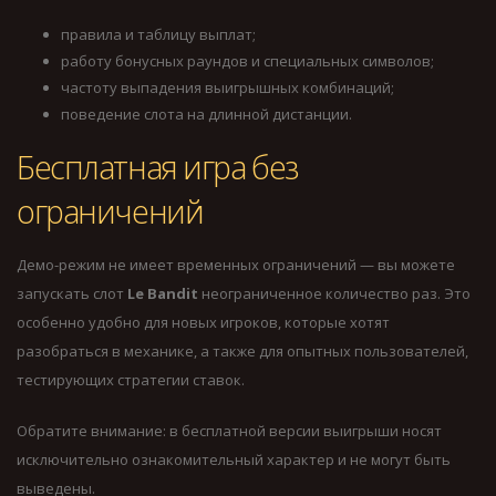
правила и таблицу выплат;
работу бонусных раундов и специальных символов;
частоту выпадения выигрышных комбинаций;
поведение слота на длинной дистанции.
Бесплатная игра без
ограничений
Демо-режим не имеет временных ограничений — вы можете
запускать слот
Le Bandit
неограниченное количество раз. Это
особенно удобно для новых игроков, которые хотят
разобраться в механике, а также для опытных пользователей,
тестирующих стратегии ставок.
Обратите внимание: в бесплатной версии выигрыши носят
исключительно ознакомительный характер и не могут быть
выведены.