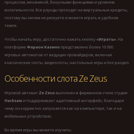
процессом, механикой, бонусными функциями и уровнем
волатильности. Все раунды проходят на виртуальные кредиты,
поэтому вы ничем не рискуете и можете играть в удобном
темпе.
Чтобы начать игру, достаточно нажать кнопку
«Играть»
. На
платформе
Фараон Казино
представлено более 10 000
игровых автоматов от ведущих провайдеров, включая
классические слоты, видеослоты, настольные игры и live-раздел.
Особенности слота Ze Zeus
Игровой автомат
Ze Zeus
выполнен в фирменном стиле студии
Hacksaw
и поддерживает адаптивный интерфейс, благодаря
чему он корректно запускается как на компьютере, так и на
мобильных устройствах.
Во время игры вы можете изучить: