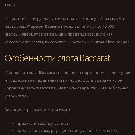
темпе.
Чтобы начать игру, достаточно нажать кнопку
«Играть»
. На
платформе
Фараон Казино
представлено более 10 000
игровых автоматов от ведущих провайдеров, включая
классические слоты, видеослоты, настольные игры и live-раздел.
Особенности слота Baccarat
Игровой автомат
Baccarat
выполнен в фирменном стиле студии
и поддерживает адаптивный интерфейс, благодаря чему он
корректно запускается как на компьютере, так и на мобильных
устройствах.
Во время игры вы можете изучить:
правила и таблицу выплат;
работу бонусных раундов и специальных символов;