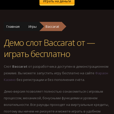
Играть на деньги
Главная
Игры
Baccarat
Демо слот Baccarat от —
играть бесплатно
Слот
Baccarat
от разработчика
доступен в демонстрационном
режиме. Вы можете запустить игру бесплатно на сайте
Фараон
Казино
без регистрации и без пополнения счёта.
Демо-версия позволяет полностью ознакомиться с игровым
процессом, механикой, бонусными функциями и уровнем
волатильности. Все раунды проходят на виртуальные кредиты,
поэтому вы ничем не рискуете и можете играть в удобном