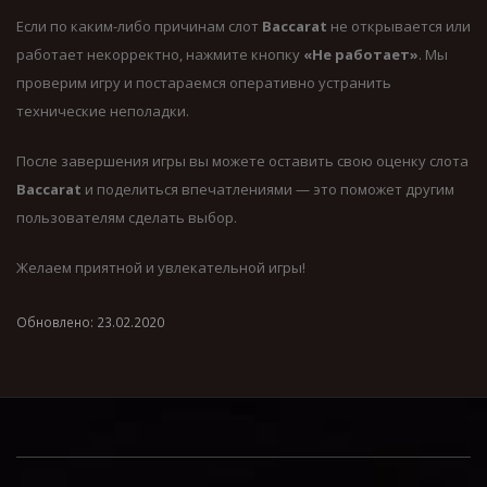
Если по каким-либо причинам слот
Baccarat
не открывается или
работает некорректно, нажмите кнопку
«Не работает»
. Мы
проверим игру и постараемся оперативно устранить
технические неполадки.
После завершения игры вы можете оставить свою оценку слота
Baccarat
и поделиться впечатлениями — это поможет другим
пользователям сделать выбор.
Желаем приятной и увлекательной игры!
Обновлено:
23.02.2020