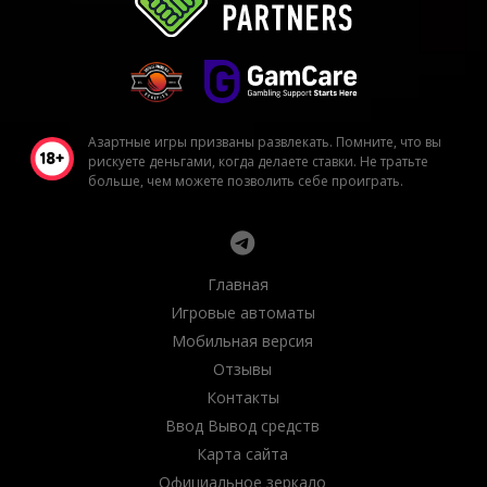
Азартные игры призваны развлекать. Помните, что вы
рискуете деньгами, когда делаете ставки. Не тратьте
больше, чем можете позволить себе проиграть.
Главная
Игровые автоматы
Мобильная версия
Отзывы
Контакты
Ввод Вывод средств
Карта сайта
Официальное зеркало