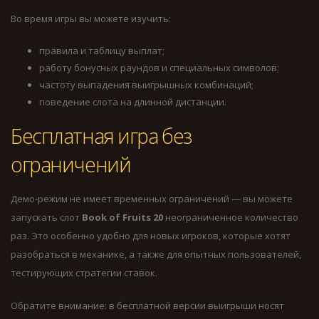
Во время игры вы можете изучить:
правила и таблицу выплат;
работу бонусных раундов и специальных символов;
частоту выпадения выигрышных комбинаций;
поведение слота на длинной дистанции.
Бесплатная игра без
ограничений
Демо-режим не имеет временных ограничений — вы можете
запускать слот
Book of Fruits 20
неограниченное количество
раз. Это особенно удобно для новых игроков, которые хотят
разобраться в механике, а также для опытных пользователей,
тестирующих стратегии ставок.
Обратите внимание: в бесплатной версии выигрыши носят