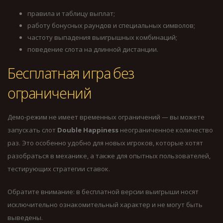
правила и таблицу выплат;
работу бонусных раундов и специальных символов;
частоту выпадения выигрышных комбинаций;
поведение слота на длинной дистанции.
Бесплатная игра без
ограничений
Демо-режим не имеет временных ограничений — вы можете
запускать слот
Double Happiness
неограниченное количество
раз. Это особенно удобно для новых игроков, которые хотят
разобраться в механике, а также для опытных пользователей,
тестирующих стратегии ставок.
Обратите внимание: в бесплатной версии выигрыши носят
исключительно ознакомительный характер и не могут быть
выведены.