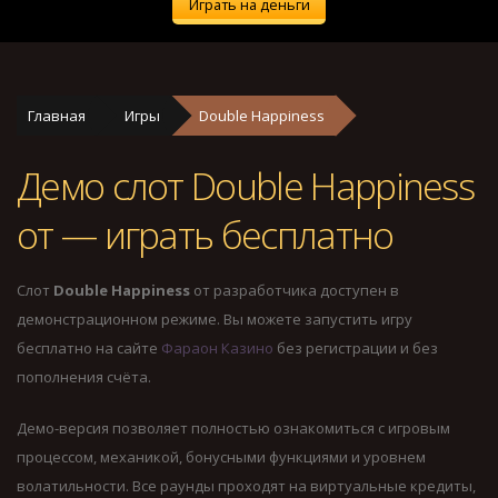
Играть на деньги
Главная
Игры
Double Happiness
Демо слот Double Happiness
от — играть бесплатно
Слот
Double Happiness
от разработчика
доступен в
демонстрационном режиме. Вы можете запустить игру
бесплатно на сайте
Фараон Казино
без регистрации и без
пополнения счёта.
Демо-версия позволяет полностью ознакомиться с игровым
процессом, механикой, бонусными функциями и уровнем
волатильности. Все раунды проходят на виртуальные кредиты,