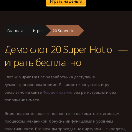
Играть на деньги
Главная
Игры
20 Super Hot
Демо слот 20 Super Hot от —
играть бесплатно
Слот
20 Super Hot
от разработчика
доступен в
демонстрационном режиме. Вы можете запустить игру
бесплатно на сайте
Фараон Казино
без регистрации и без
пополнения счёта.
Демо-версия позволяет полностью ознакомиться с игровым
процессом, механикой, бонусными функциями и уровнем
волатильности. Все раунды проходят на виртуальные кредиты,