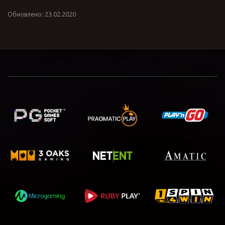
Обновлено:
23.02.2020