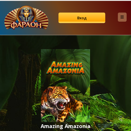
Вход
Amazing Amazonia