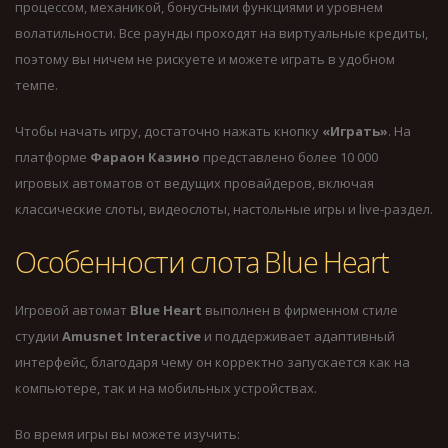
процессом, механикой, бонусными функциями и уровнем
волатильности. Все раунды проходят на виртуальные кредиты,
поэтому вы ничем не рискуете и можете играть в удобном
темпе.
Чтобы начать игру, достаточно нажать кнопку
«Играть»
. На
платформе
Фараон Казино
представлено более 10 000
игровых автоматов от ведущих провайдеров, включая
классические слоты, видеослоты, настольные игры и live-раздел.
Особенности слота Blue Heart
Игровой автомат
Blue Heart
выполнен в фирменном стиле
студии
Amusnet Interactive
и поддерживает адаптивный
интерфейс, благодаря чему он корректно запускается как на
компьютере, так и на мобильных устройствах.
Во время игры вы можете изучить: