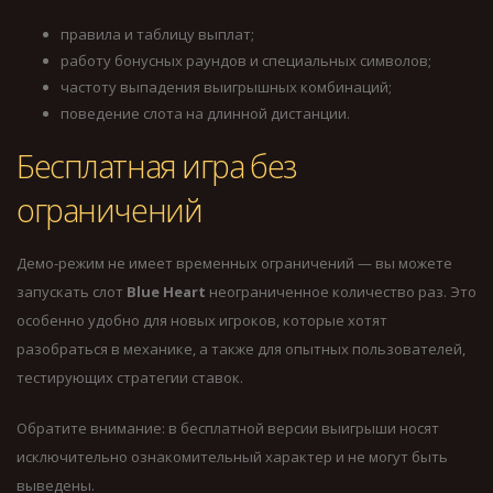
правила и таблицу выплат;
работу бонусных раундов и специальных символов;
частоту выпадения выигрышных комбинаций;
поведение слота на длинной дистанции.
Бесплатная игра без
ограничений
Демо-режим не имеет временных ограничений — вы можете
запускать слот
Blue Heart
неограниченное количество раз. Это
особенно удобно для новых игроков, которые хотят
разобраться в механике, а также для опытных пользователей,
тестирующих стратегии ставок.
Обратите внимание: в бесплатной версии выигрыши носят
исключительно ознакомительный характер и не могут быть
выведены.