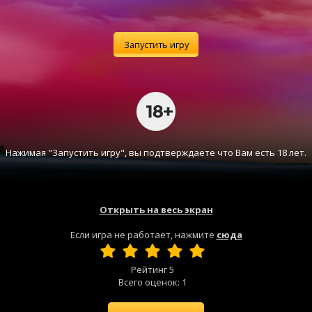
Запустить игру
Нажимая "Запустить игру", вы подтверждаете что Вам есть 18 лет.
Открыть на весь экран
Если игра не работает, нажмите
сюда
Рейтинг
5
Всего оценок:
1