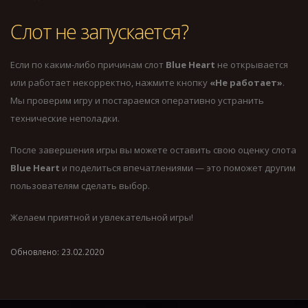
Слот не запускается?
Если по каким-либо причинам слот
Blue Heart
не открывается
или работает некорректно, нажмите кнопку
«Не работает»
.
Мы проверим игру и постараемся оперативно устранить
технические неполадки.
После завершения игры вы можете оставить свою оценку слота
Blue Heart
и поделиться впечатлениями — это поможет другим
пользователям сделать выбор.
Желаем приятной и увлекательной игры!
Обновлено:
23.02.2020