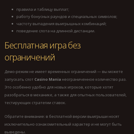
правила и таблицу выплат;
работу бонусных раундов и специальных символов;
частоту выпадения выигрышных комбинаций;
поведение слота на длинной дистанции.
Бесплатная игра без
ограничений
Демо-режим не имеет временных ограничений — вы можете
запускать слот
Casino Mania
неограниченное количество раз.
Это особенно удобно для новых игроков, которые хотят
разобраться в механике, а также для опытных пользователей,
тестирующих стратегии ставок.
Обратите внимание: в бесплатной версии выигрыши носят
исключительно ознакомительный характер и не могут быть
выведены.