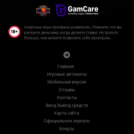
Азартные игры призваны развлекать. Помните, что вы
рискуете деньгами, когда делаете ставки. Не тратьте
больше, чем можете позволить себе проиграть.
Главная
Игровые автоматы
Мобильная версия
Отзывы
Контакты
Ввод Вывод средств
Карта сайта
Официальное зеркало
Бонусы