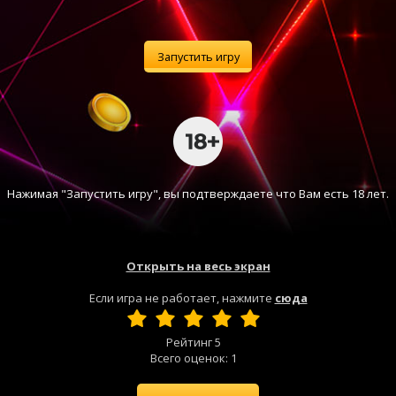
Запустить игру
Нажимая "Запустить игру", вы подтверждаете что Вам есть 18 лет.
Открыть на весь экран
Если игра не работает, нажмите
сюда
Рейтинг
5
Всего оценок:
1