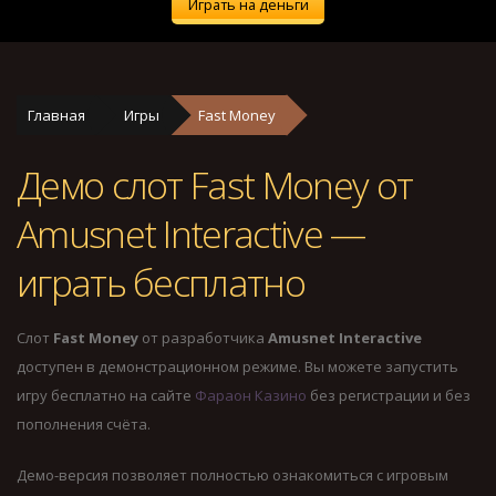
Играть на деньги
Главная
Игры
Fast Money
Демо слот Fast Money от
Amusnet Interactive —
играть бесплатно
Слот
Fast Money
от разработчика
Amusnet Interactive
доступен в демонстрационном режиме. Вы можете запустить
игру бесплатно на сайте
Фараон Казино
без регистрации и без
пополнения счёта.
Демо-версия позволяет полностью ознакомиться с игровым