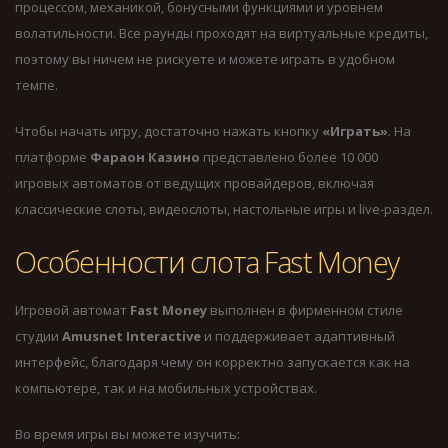
процессом, механикой, бонусными функциями и уровнем
волатильности. Все раунды проходят на виртуальные кредиты,
поэтому вы ничем не рискуете и можете играть в удобном
темпе.
Чтобы начать игру, достаточно нажать кнопку
«Играть»
. На
платформе
Фараон Казино
представлено более 10 000
игровых автоматов от ведущих провайдеров, включая
классические слоты, видеослоты, настольные игры и live-раздел.
Особенности слота Fast Money
Игровой автомат
Fast Money
выполнен в фирменном стиле
студии
Amusnet Interactive
и поддерживает адаптивный
интерфейс, благодаря чему он корректно запускается как на
компьютере, так и на мобильных устройствах.
Во время игры вы можете изучить: