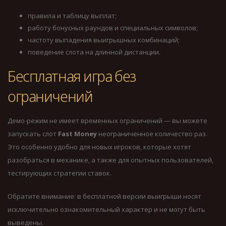
правила и таблицу выплат;
работу бонусных раундов и специальных символов;
частоту выпадения выигрышных комбинаций;
поведение слота на длинной дистанции.
Бесплатная игра без
ограничений
Демо-режим не имеет временных ограничений — вы можете
запускать слот
Fast Money
неограниченное количество раз.
Это особенно удобно для новых игроков, которые хотят
разобраться в механике, а также для опытных пользователей,
тестирующих стратегии ставок.
Обратите внимание: в бесплатной версии выигрыши носят
исключительно ознакомительный характер и не могут быть
выведены.