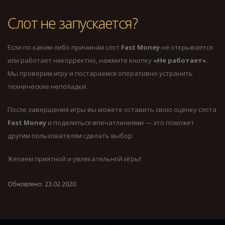
Слот не запускается?
Если по каким-либо причинам слот
Fast Money
не открывается
или работает некорректно, нажмите кнопку
«Не работает»
.
Мы проверим игру и постараемся оперативно устранить
технические неполадки.
После завершения игры вы можете оставить свою оценку слота
Fast Money
и поделиться впечатлениями — это поможет
другим пользователям сделать выбор.
Желаем приятной и увлекательной игры!
Обновлено:
23.02.2020