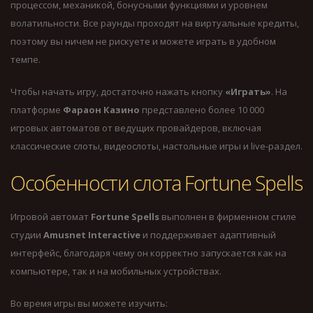
процессом, механикой, бонусными функциями и уровнем
волатильности. Все раунды проходят на виртуальные кредиты,
поэтому вы ничем не рискуете и можете играть в удобном
темпе.
Чтобы начать игру, достаточно нажать кнопку
«Играть»
. На
платформе
Фараон Казино
представлено более 10 000
игровых автоматов от ведущих провайдеров, включая
классические слоты, видеослоты, настольные игры и live-раздел.
Особенности слота Fortune Spells
Игровой автомат
Fortune Spells
выполнен в фирменном стиле
студии
Amusnet Interactive
и поддерживает адаптивный
интерфейс, благодаря чему он корректно запускается как на
компьютере, так и на мобильных устройствах.
Во время игры вы можете изучить: