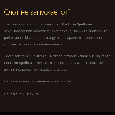
Слот не запускается?
Если по каким-либо причинам слот
Fortune Spells
не
открывается или работает некорректно, нажмите кнопку
«Не
работает»
. Мы проверим игру и постараемся оперативно
устранить технические неполадки.
После завершения игры вы можете оставить свою оценку слота
Fortune Spells
и поделиться впечатлениями — это поможет
другим пользователям сделать выбор.
Желаем приятной и увлекательной игры!
Обновлено:
23.02.2020