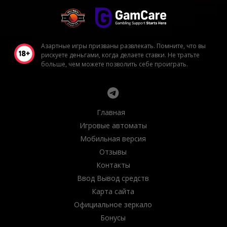
Азартные игры призваны развлекать. Помните, что вы
рискуете деньгами, когда делаете ставки. Не тратьте
больше, чем можете позволить себе проиграть.
Главная
Игровые автоматы
Мобильная версия
Отзывы
Контакты
Ввод Вывод средств
Карта сайта
Официальное зеркало
Бонусы