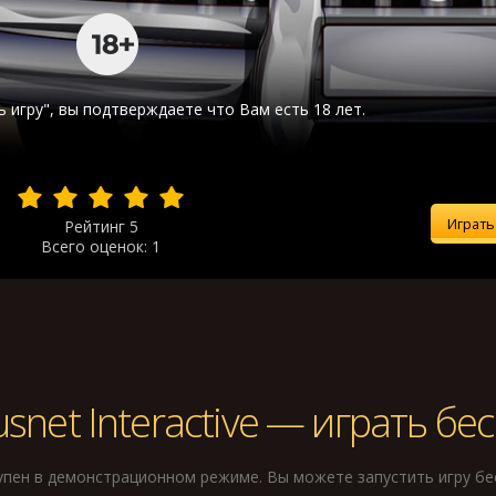
 игру", вы подтверждаете что Вам есть 18 лет.
Играть
Рейтинг
5
Всего оценок:
1
usnet Interactive — играть бе
пен в демонстрационном режиме. Вы можете запустить игру бе