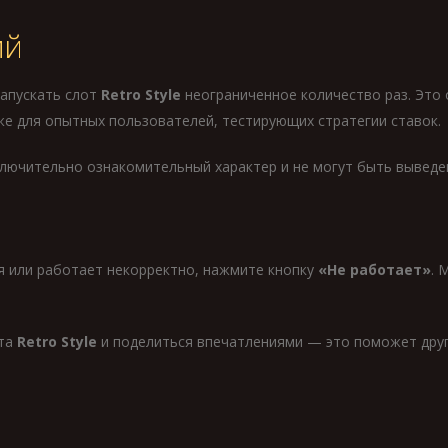
ий
апускать слот
Retro Style
неограниченное количество раз. Это
кже для опытных пользователей, тестирующих стратегии ставок.
ключительно ознакомительный характер и не могут быть выведе
я или работает некорректно, нажмите кнопку
«Не работает»
. 
ота
Retro Style
и поделиться впечатлениями — это поможет дру