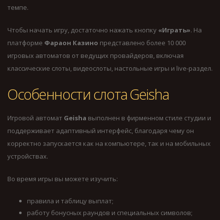
темпе.
Чтобы начать игру, достаточно нажать кнопку
«Играть»
. На
платформе
Фараон Казино
представлено более 10 000
игровых автоматов от ведущих провайдеров, включая
классические слоты, видеослоты, настольные игры и live-раздел.
Особенности слота Geisha
Игровой автомат
Geisha
выполнен в фирменном стиле студии
и
поддерживает адаптивный интерфейс, благодаря чему он
корректно запускается как на компьютере, так и на мобильных
устройствах.
Во время игры вы можете изучить:
правила и таблицу выплат;
работу бонусных раундов и специальных символов;