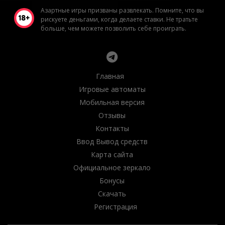
Азартные игры призваны развлекать. Помните, что вы
рискуете деньгами, когда делаете ставки. Не тратьте
больше, чем можете позволить себе проиграть.
Главная
Игровые автоматы
Мобильная версия
Отзывы
Контакты
Ввод Вывод средств
Карта сайта
Официальное зеркало
Бонусы
Скачать
Регистрация