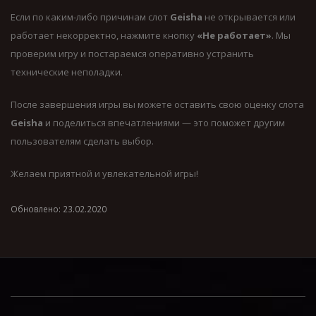
Если по каким-либо причинам слот
Geisha
не открывается или
работает некорректно, нажмите кнопку
«Не работает»
. Мы
проверим игру и постараемся оперативно устранить
технические неполадки.
После завершения игры вы можете оставить свою оценку слота
Geisha
и поделиться впечатлениями — это поможет другим
пользователям сделать выбор.
Желаем приятной и увлекательной игры!
Обновлено:
23.02.2020