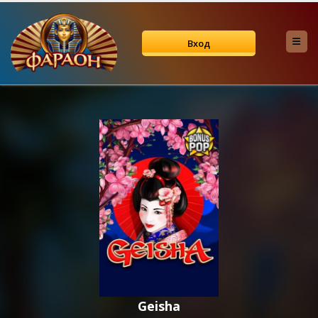
Вход
Geisha