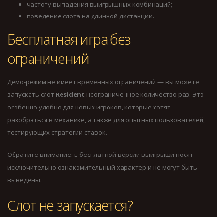
частоту выпадения выигрышных комбинаций;
поведение слота на длинной дистанции.
Бесплатная игра без
ограничений
Демо-режим не имеет временных ограничений — вы можете
запускать слот
Resident
неограниченное количество раз. Это
особенно удобно для новых игроков, которые хотят
разобраться в механике, а также для опытных пользователей,
тестирующих стратегии ставок.
Обратите внимание: в бесплатной версии выигрыши носят
исключительно ознакомительный характер и не могут быть
выведены.
Слот не запускается?