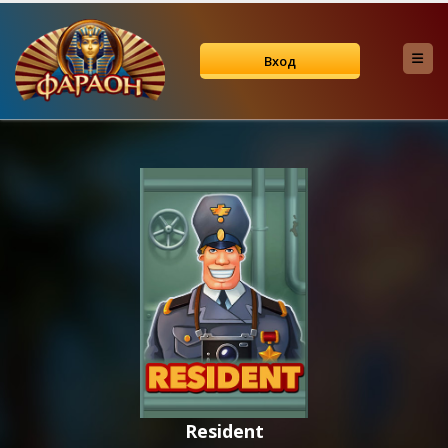
Вход
Resident