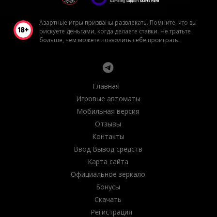
Азартные игры призваны развлекать. Помните, что вы
рискуете деньгами, когда делаете ставки. Не тратьте
больше, чем можете позволить себе проиграть.
Главная
Игровые автоматы
Мобильная версия
Отзывы
Контакты
Ввод Вывод средств
Карта сайта
Официальное зеркало
Бонусы
Скачать
Регистрация