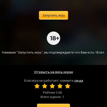
Запустить игру
Нажимая "Запустить игру", вы подтверждаете что Вам есть 18 лет.
Открыть на весь экран
Если игра не работает, нажмите
сюда
Рейтинг
5.00
Всего оценок:
1