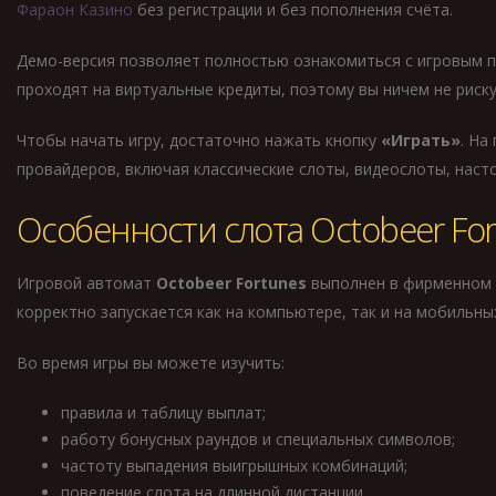
Фараон Казино
без регистрации и без пополнения счёта.
Демо-версия позволяет полностью ознакомиться с игровым п
проходят на виртуальные кредиты, поэтому вы ничем не риск
Чтобы начать игру, достаточно нажать кнопку
«Играть»
. На
провайдеров, включая классические слоты, видеослоты, настол
Особенности слота Octobeer For
Игровой автомат
Octobeer Fortunes
выполнен в фирменном 
корректно запускается как на компьютере, так и на мобильны
Во время игры вы можете изучить:
правила и таблицу выплат;
работу бонусных раундов и специальных символов;
частоту выпадения выигрышных комбинаций;
поведение слота на длинной дистанции.