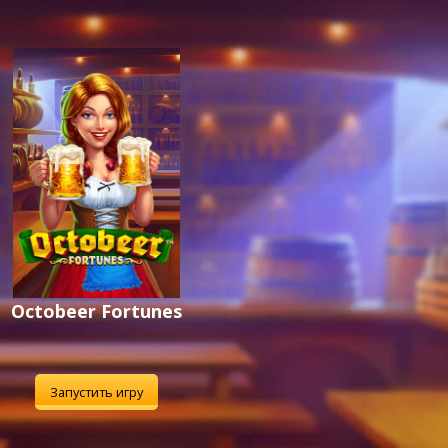
Octobeer Fortunes
Запустить игру