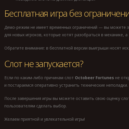
Бесплатная игра без ограничен
Демо-режим не имеет временных ограничений — вы можете з
для новых игроков, которые хотят разобраться в механике, а
Обратите внимание: в бесплатной версии выигрыши носят ис
Слот не запускается?
Если по каким-либо причинам слот
Octobeer Fortunes
не отк
и постараемся оперативно устранить технические неполадки.
После завершения игры вы можете оставить свою оценку сл
пользователям сделать выбор.
Желаем приятной и увлекательной игры!