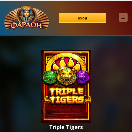
Вход
Triple Tigers