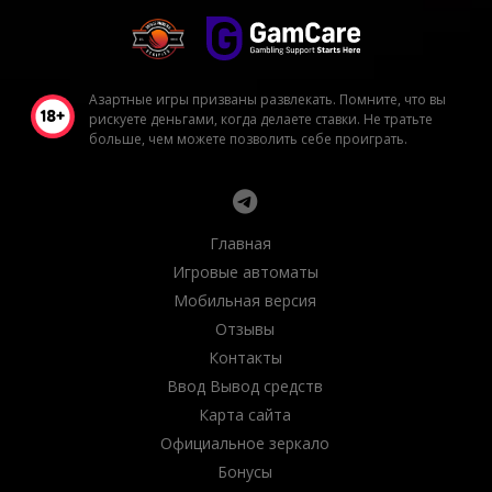
Азартные игры призваны развлекать. Помните, что вы
рискуете деньгами, когда делаете ставки. Не тратьте
больше, чем можете позволить себе проиграть.
Главная
Игровые автоматы
Мобильная версия
Отзывы
Контакты
Ввод Вывод средств
Карта сайта
Официальное зеркало
Бонусы