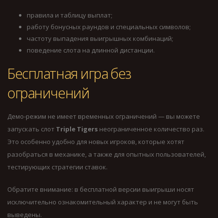
правила и таблицу выплат;
работу бонусных раундов и специальных символов;
частоту выпадения выигрышных комбинаций;
поведение слота на длинной дистанции.
Бесплатная игра без
ограничений
Демо-режим не имеет временных ограничений — вы можете
запускать слот
Triple Tigers
неограниченное количество раз.
Это особенно удобно для новых игроков, которые хотят
разобраться в механике, а также для опытных пользователей,
тестирующих стратегии ставок.
Обратите внимание: в бесплатной версии выигрыши носят
исключительно ознакомительный характер и не могут быть
выведены.