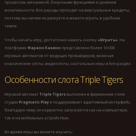
процессом, механикой, бонусными функциями и уровнем
волатильности. Все раунды проходят на виртуальные кредиты,
поэтому вы ничем не рискуете и можете играть в удобном
темпе.
Чтобы начать игру, достаточно нажать кнопку
«Играть»
. На
платформе
Фараон Казино
представлено более 10 000
игровых автоматов от ведущих провайдеров, включая
классические слоты, видеослоты, настольные игры и live-раздел.
Особенности слота Triple Tigers
Игровой автомат
Triple Tigers
выполнен в фирменном стиле
студии
Pragmatic Play
и поддерживает адаптивный интерфейс,
благодаря чему он корректно запускается как на компьютере,
так и на мобильных устройствах.
Во время игры вы можете изучить: